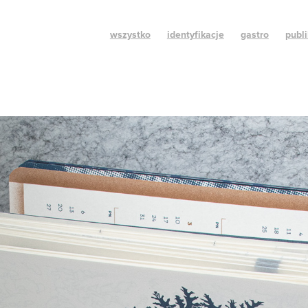
wszystko
identyfikacje
gastro
publi